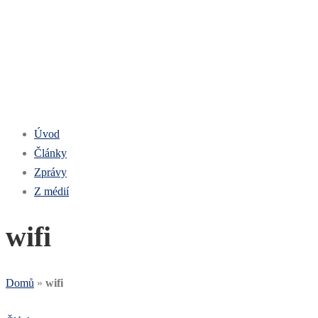
Úvod
Články
Zprávy
Z médií
wifi
Domů
»
wifi