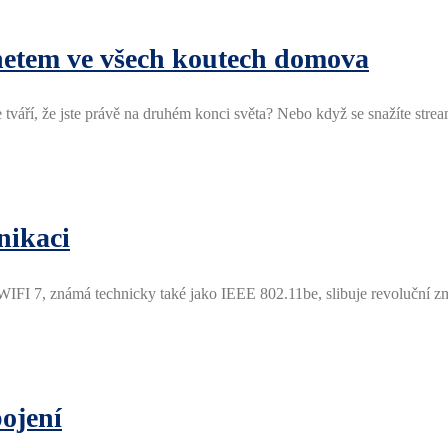
netem ve všech koutech domova
 tváří, že jste právě na druhém konci světa? Nebo když se snažíte strea
nikaci
ítě. WIFI 7, známá technicky také jako IEEE 802.11be, slibuje revolučn
pojení