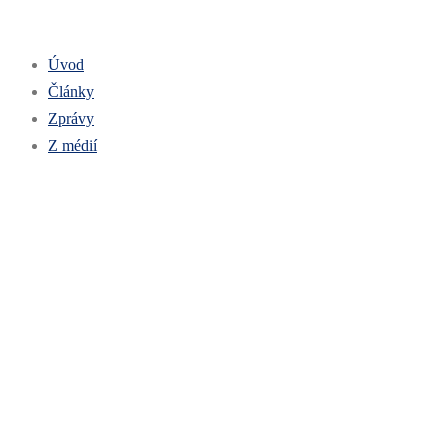
Úvod
Články
Zprávy
Z médií