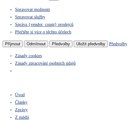
Spravovat možnosti
Spravovat služby
Správa {vendor_count} prodejců
Přečtěte si více o těchto účelech
Předvolby
Příjmout
Odmítnout
Předvolby
Uložit předvolby
Zásady cookies
Zásady zpracování osobních údajů
Úvod
Články
Zprávy
Z médií