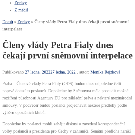
Zprávy
Z médií
Domů
»
Zprávy
»
Členy vlády Petra Fialy dnes čekají první sněmovní
interpelace
Členy vlády Petra Fialy dnes
čekají první sněmovní interpelace
Publikováno
27 ledna, 2022
27 ledna, 2022
, autor:
Monika Rejzková
Praha – Členové vlády Petra Fialy (ODS) budou dnes odpoledne čelit
poprvé dotazům poslanců. Dopoledne by Sněmovna měla posoudit možné
rozšíření působnosti Agentury EU pro základní práva a některé mezinárodní
smlouvy. V podvečer budou poslanci projednávat některé předlohy podle
výběru opozičních klubů.
Dopoledne by poslanci mohli zahájit diskusi o zavedení korespondenční
volby poslanců a prezidenta pro Čechy v zahraničí. Senátní předloha naráží