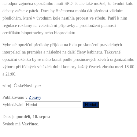
na odpor zejména opozičního hnutí SPD. Je ale také možné, že úvodní kolo
debaty začne v pátek. Dnes by Sněmovna mohla dát přednost vládním
předlohám, které v úvodním kole nestihla probrat ve středu. Patří k nim
regulace reklamy na veterinární přípravky a prodloužení platnosti
certifikátu biopotraviny nebo bioproduktu.
Vybrané opoziční předlohy přijdou na řadu po skončení pravidelných
interpelací na premiéra a následně na další členy kabinetu. Takzvané
opoziční okénko by se mělo konat podle prosincových závěrů organizačního
výboru při řádných schůzích dolní komory každý čtvrtek zhruba mezi 18:00
a 21:00.
zdroj: ČeskéNoviny.cz
Publikováno v
Zprávy
Vyhledávání
Dnes je
pondělí, 10. srpna
.
Svátek má
Vavřinec.