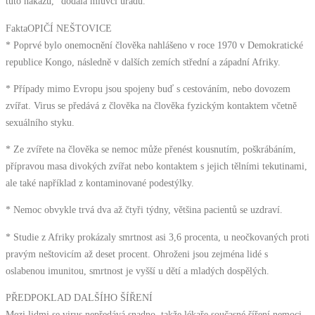
tuto nákazu,“ dodala mluvčí úřadu.
FaktaOPIČÍ NEŠTOVICE
* Poprvé bylo onemocnění člověka nahlášeno v roce 1970 v Demokratické
republice Kongo, následně v dalších zemích střední a západní Afriky.
* Případy mimo Evropu jsou spojeny buď s cestováním, nebo dovozem
zvířat. Virus se předává z člověka na člověka fyzickým kontaktem včetně
sexuálního styku.
* Ze zvířete na člověka se nemoc může přenést kousnutím, poškrábáním,
přípravou masa divokých zvířat nebo kontaktem s jejich tělními tekutinami,
ale také například z kontaminované podestýlky.
* Nemoc obvykle trvá dva až čtyři týdny, většina pacientů se uzdraví.
* Studie z Afriky prokázaly smrtnost asi 3,6 procenta, u neočkovaných proti
pravým neštovicím až deset procent. Ohroženi jsou zejména lidé s
oslabenou imunitou, smrtnost je vyšší u dětí a mladých dospělých.
PŘEDPOKLAD DALŠÍHO ŠÍŘENÍ
Mezi lidmi se virus nepředává snadno, takže lékaře současné šíření nemoci