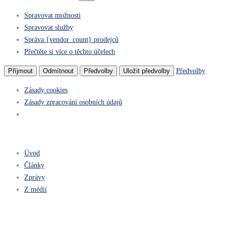
Spravovat možnosti
Spravovat služby
Správa {vendor_count} prodejců
Přečtěte si více o těchto účelech
Předvolby
Příjmout
Odmítnout
Předvolby
Uložit předvolby
Zásady cookies
Zásady zpracování osobních údajů
Úvod
Články
Zprávy
Z médií