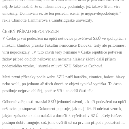
něj. Je také možné, že se nakumulovaly podmínky, jež takové šíření viru
umožnily. Domnívám se, že ten poslední scénář je nejpravděpodobnější,“
řekla Charlotte Hammerová z Cambridgeské univerzity.
ČESKÝ PŘÍPAD NEPOTVRZEN
V Česku první podezření na opičí neštovice prověřoval SZÚ ve spolupráci s
infekční klinikou pražské Fakultní nemocnice Bulovka, testy ale přítomnost
viru neprokázaly. „V tuto chvíli tedy nemáme v České republice potvrzen
žádný případ opičích neštovic ani nemáme hlášený žádný další příjem
podezřelého vzorku,“ shrnula mluvčí SZÚ Štěpánka Čechová.
Mezi první příznaky podle webu SZÚ patří horečka, zimnice, bolesti hlavy
nebo svalů, po jednom až třech dnech se objeví typická vyrážka. Ta často
postihuje nejprve obličej, poté se šíří i na další části těla.
Odborné veřejnosti rozeslal SZÚ jednotný návod, jak při podezření na opičí
neštovice postupovat. Dokument popisuje, jak mají lékaři odebrat vzorek,
jakým způsobem s ním naložit a doručit k vyšetření v SZÚ. „Celý řetězec
postupu dobře funguje, což jsme ověřili už na prvním případu podezření na