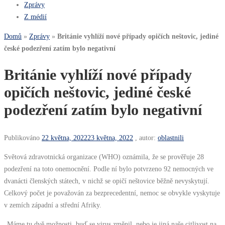
Zprávy
Z médií
Domů
»
Zprávy
»
Británie vyhlíží nové případy opičích neštovic, jediné
české podezření zatím bylo negativní
Británie vyhlíží nové případy
opičích neštovic, jediné české
podezření zatím bylo negativní
Publikováno
22 května, 2022
23 května, 2022
, autor:
oblastnili
Světová zdravotnická organizace (WHO) oznámila, že se prověřuje 28
podezření na toto onemocnění. Podle ní bylo potvrzeno 92 nemocných ve
dvanácti členských státech, v nichž se opičí neštovice běžně nevyskytují.
Celkový počet je považován za bezprecedentní, nemoc se obvykle vyskytuje
v zemích západní a střední Afriky.
„Máme tu dvě možnosti, buď se virus změnil, nebo je jiná naše citlivost na