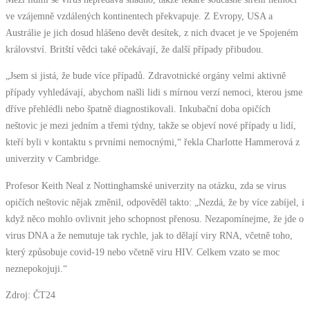
ve vzájemně vzdálených kontinentech překvapuje. Z Evropy, USA a
Austrálie je jich dosud hlášeno devět desítek, z nich dvacet je ve Spojeném
království. Britští vědci také očekávají, že další případy přibudou.
„Jsem si jistá, že bude více případů. Zdravotnické orgány velmi aktivně
případy vyhledávají, abychom našli lidi s mírnou verzí nemoci, kterou jsme
dříve přehlédli nebo špatně diagnostikovali. Inkubační doba opičích
neštovic je mezi jedním a třemi týdny, takže se objeví nové případy u lidí,
kteří byli v kontaktu s prvními nemocnými,“ řekla Charlotte Hammerová z
univerzity v Cambridge.
Profesor Keith Neal z Nottinghamské univerzity na otázku, zda se virus
opičích neštovic nějak změnil, odpověděl takto: „Nezdá, že by více zabíjel, i
když něco mohlo ovlivnit jeho schopnost přenosu. Nezapomínejme, že jde o
virus DNA a že nemutuje tak rychle, jak to dělají viry RNA, včetně toho,
který způsobuje covid-19 nebo včetně viru HIV. Celkem vzato se moc
neznepokojuji.“
Zdroj: ČT24