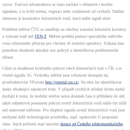
výzvu. Traťová infrastruktura se často nachází v oblastech s horším
signálem, a to kvůli terénu, vegetaci nebo vzdálenosti od vysílačů. Dalším
faktorem je konstrukce železničních vozů, která může signál stínit.
Průběžné měření ČTÚ se zaměřuje na všechny tranzitní železniční koridory
a vybrané tratě sítě
TEN-T
. Měření probíhá pomocí speciálního měřicího
vozu vybaveného přístroji pro všechny tři mobilní operátory. Získaná data
pomohou zhodnotit aktuální stav pokrytí a identifikovat problematické
oblasti.
Cílem je dosáhnout kvalitního pokrytí všech železničních tratí v ČR, a to
včetně signálu 5G. Výsledky měření jsou veřejnosti dostupné mj.
prostřednictvím VPortalu
http://vportal.ctu.cz/
. Na něm lze identifikovat
úseky obsahující nepokryté body. V případě rychlých střídání těchto úseků
dochází k tomu, že mobilní telefon nemá dostatek času k přihlášení do sítě,
takže subjektivní posouzení pokrytí uvnitř železničních vozů může být nižší
než stanovené měřením. Pro zlepšení signálu uvnitř železničních vozů jsou
nezbytné další technologické prostředky, např. opakovače či propustná
okna. Jejich pořízení mají umožnit
dotace od Českého telekomunikačního