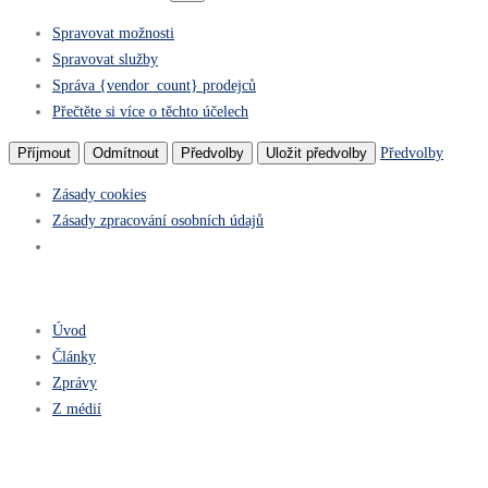
Spravovat možnosti
Spravovat služby
Správa {vendor_count} prodejců
Přečtěte si více o těchto účelech
Předvolby
Příjmout
Odmítnout
Předvolby
Uložit předvolby
Zásady cookies
Zásady zpracování osobních údajů
Úvod
Články
Zprávy
Z médií