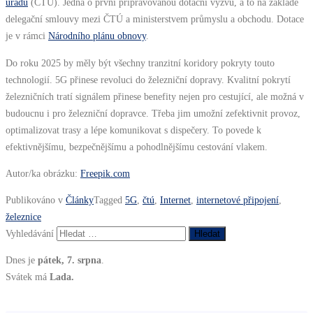
úřadu
(ČTÚ). Jedná o první připravovanou dotační výzvu, a to na základě
delegační smlouvy mezi ČTÚ a ministerstvem průmyslu a obchodu. Dotace
je v rámci
Národního plánu obnovy
.
Do roku 2025 by měly být všechny tranzitní koridory pokryty touto
technologií. 5G přinese revoluci do železniční dopravy. Kvalitní pokrytí
železničních tratí signálem přinese benefity nejen pro cestující, ale možná v
budoucnu i pro železniční dopravce. Třeba jim umožní zefektivnit provoz,
optimalizovat trasy a lépe komunikovat s dispečery. To povede k
efektivnějšímu, bezpečnějšímu a pohodlnějšímu cestování vlakem.
Autor/ka obrázku:
Freepik.com
Publikováno v
Články
Tagged
5G
,
čtú
,
Internet
,
internetové připojení
,
železnice
Vyhledávání
Dnes je
pátek, 7. srpna
.
Svátek má
Lada.