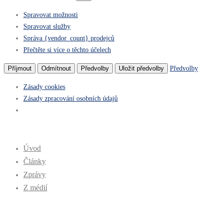
Spravovat možnosti
Spravovat služby
Správa {vendor_count} prodejců
Přečtěte si více o těchto účelech
Předvolby
Příjmout
Odmítnout
Předvolby
Uložit předvolby
Zásady cookies
Zásady zpracování osobních údajů
Úvod
Články
Zprávy
Z médií