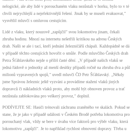
nelogické, ale aby lidé v porouchaném vlaku nezůstali v horku, bylo to v té
chvíli nejrychlejší a nejefektivnější řešení. Jinak by se museli evakuovat,“
vysvětlil mluvčí s omluvou cestujícím.
Lidé z vlaku, který nouzově „zapůjčil“ svou lokomotivu jinam, čekali
zhruba hodinu. Mnozí na internetu nešetřili kritikou na adresu Českých
drah. Našli se ale i tací, kteří jednání železničářů chápali. Každopádně se dá
v případě těchto cestujících hovořit o smůle. Podle mluvčího Českých drah
Petra Šťáhlavského nejde o příliš časté dění. „V případě našich vlaků se
jedná řádově o jednotky až menší desítky případů ročně na zhruba dva a půl
milionů vypravených spojů,“ uvedl mluvčí ČD Petr Šťáhlavský. „Někdy
jsme Správou železnic ještě vyzváni a provádíme stažení vlaků jiných
dopravců či nákladních vlaků proto, aby mohl být obnoven provoz a trať
nezůstala zablokována pro veškerý provoz,“ doplnil.
PODÍVEJTE SE: Hasiči trénovali záchranu zraněného ve skalách. Pokud se
stane, že je jako v případě události v Českém Brodě potřeba lokomotiva pro
porouchaný vlak, vždy se bere v úvahu více faktorů pro výběr vlaku, která
lokomotivu „zapůjčí“. Je to například rychlost obnovení dopravy. Třeba u