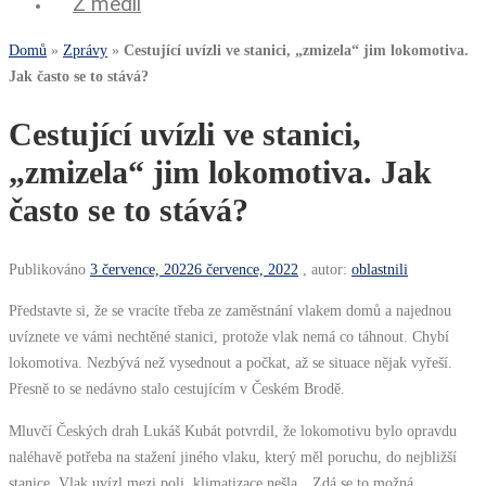
Z médií
Domů
»
Zprávy
»
Cestující uvízli ve stanici, „zmizela“ jim lokomotiva.
Jak často se to stává?
Cestující uvízli ve stanici,
„zmizela“ jim lokomotiva. Jak
často se to stává?
Publikováno
3 července, 2022
6 července, 2022
, autor:
oblastnili
Představte si, že se vracíte třeba ze zaměstnání vlakem domů a najednou
uvíznete ve vámi nechtěné stanici, protože vlak nemá co táhnout. Chybí
lokomotiva. Nezbývá než vysednout a počkat, až se situace nějak vyřeší.
Přesně to se nedávno stalo cestujícím v Českém Brodě.
Mluvčí Českých drah Lukáš Kubát potvrdil, že lokomotivu bylo opravdu
naléhavě potřeba na stažení jiného vlaku, který měl poruchu, do nejbližší
stanice. Vlak uvízl mezi poli, klimatizace nešla. „Zdá se to možná