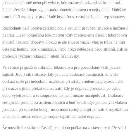
jednokolejné tratě nebo při výluce, kde znamená uvíznutí vlaku na trati
úplné přerušení dopravy, je snaha obnovit dopravu co nejrychleji. Důležité
jsou i další aspekty, v první řadě bezpečnost cestujících, ale i typ soupravy.
Rozhodnutí dělá Správa železnic podle aktuální provozní situace a možností
na trati. „Jako pomocnou lokomotivu vždy preferujeme nasadit lokomotivu
z vlaků nákladní dopravy. Pokud je ale situace vážná, vlak je třeba na trati
déle než hodinu, bez klimatizace, nebo hrozí nebezpečí pádu stromů, pak se
preferuje rychlost odtažení,“ sdělil Šťáhlavský.
Ve většině případů se náhradní lokomotivu pro porouchaný vlak podaří
zajistit. Jsou však i situace, kdy je nutná evakuace cestujících. K té ale
dochází spíše při nehodách, například při střetu s autem na přejezdu nebo
při srážce s jinou překážkou na trati, kdy je doprava přerušena po celou
dobu vyšetřování, a se soupravou tak není možné manipulovat. Evakuace
cestujících probíhá za asistence hasičů a buď se tak děje pomocným vlakem
jedoucím po sousední koleji, nebo musí cestující dojít po trati k nejbližšímu
vhodnému místu, odkud je možné zajistit náhradní dopravu.
Že musí lidé z vlaku občas nějakou dobu počkat na zastávce, se může stát i