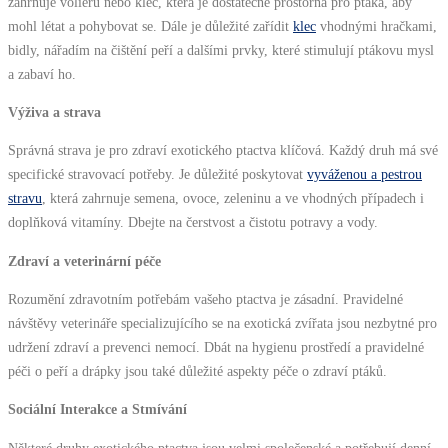
zahrnuje voliéru nebo klec, která je dostatečně prostorná pro ptáka, aby
mohl létat a pohybovat se. Dále je důležité zařídit
klec
vhodnými hračkami,
bidly, nářadím na čištění peří a dalšími prvky, které stimulují ptákovu mysl
a zabaví ho.
Výživa a strava
Správná strava je pro zdraví exotického ptactva klíčová. Každý druh má své
specifické stravovací potřeby. Je důležité poskytovat
vyváženou a pestrou
stravu
, která zahrnuje semena, ovoce, zeleninu a ve vhodných případech i
doplňková vitamíny. Dbejte na čerstvost a čistotu potravy a vody.
Zdraví a veterinární péče
Rozumění zdravotním potřebám vašeho ptactva je zásadní. Pravidelné
návštěvy veterináře specializujícího se na exotická zvířata jsou nezbytné pro
udržení zdraví a prevenci nemocí. Dbát na hygienu prostředí a pravidelné
péči o peří a drápky jsou také důležité aspekty péče o zdraví ptáků.
Sociální Interakce a Stmívání
Některé druhy exotického ptactva jsou velmi společenské a potřebují denní