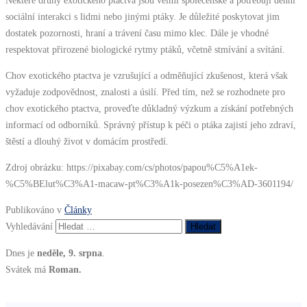
sociální interakci s lidmi nebo jinými ptáky. Je důležité poskytovat jim
dostatek pozornosti, hraní a trávení času mimo klec. Dále je vhodné
respektovat přirozené biologické rytmy ptáků, včetně stmívání a svítání.
Chov exotického ptactva je vzrušující a odměňující zkušenost, která však
vyžaduje zodpovědnost, znalosti a úsilí. Před tím, než se rozhodnete pro
chov exotického ptactva, proveďte důkladný výzkum a získání potřebných
informací od odborníků. Správný přístup k péči o ptáka zajistí jeho zdraví,
štěstí a dlouhý život v domácím prostředí.
Zdroj obrázku: https://pixabay.com/cs/photos/papou%C5%A1ek-
%C5%BElut%C3%A1-macaw-pt%C3%A1k-posezen%C3%AD-3601194/
Publikováno v
Články
Vyhledávání
Dnes je
neděle, 9. srpna
.
Svátek má
Roman.