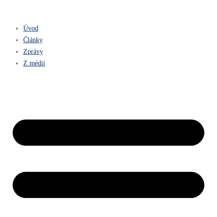
Úvod
Články
Zprávy
Z médií