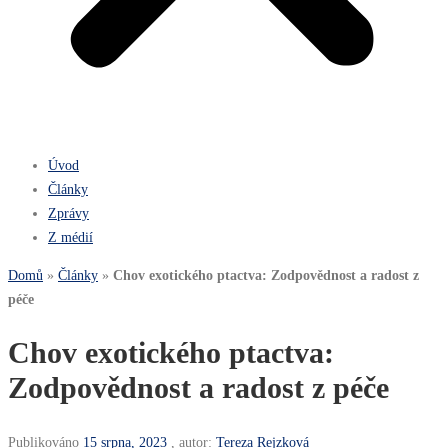
Úvod
Články
Zprávy
Z médií
Domů
»
Články
»
Chov exotického ptactva: Zodpovědnost a radost z
péče
Chov exotického ptactva:
Zodpovědnost a radost z péče
Publikováno
15 srpna, 2023
, autor:
Tereza Rejzková