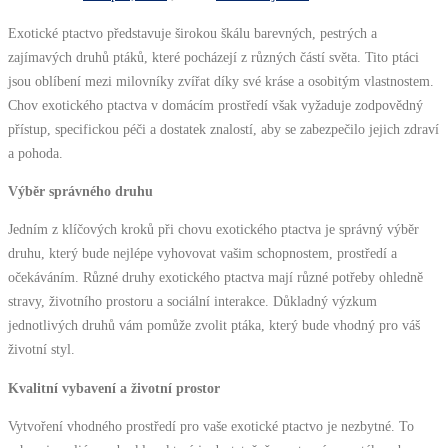
Exotické ptactvo představuje širokou škálu barevných, pestrých a
zajímavých druhů ptáků, které pocházejí z různých částí světa. Tito ptáci
jsou oblíbení mezi milovníky zvířat díky své kráse a osobitým vlastnostem.
Chov exotického ptactva v domácím prostředí však vyžaduje zodpovědný
přístup, specifickou péči a dostatek znalostí, aby se zabezpečilo jejich zdraví
a pohoda.
Výběr správného druhu
Jedním z klíčových kroků při chovu exotického ptactva je správný výběr
druhu, který bude nejlépe vyhovovat vašim schopnostem, prostředí a
očekáváním. Různé druhy exotického ptactva mají různé potřeby ohledně
stravy, životního prostoru a sociální interakce. Důkladný výzkum
jednotlivých druhů vám pomůže zvolit ptáka, který bude vhodný pro váš
životní styl.
Kvalitní vybavení a životní prostor
Vytvoření vhodného prostředí pro vaše exotické ptactvo je nezbytné. To