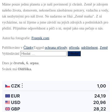
Máme pouze jednu planetu a je naší povinností ji chránit. Země je zdrojem
našeho života, domovem, nekonečnou zásobárnou potravy, vzduchu a vody,
tak nezbytnými pro náš život. Ne nadarmo se říká „Země matka“. Z ní
vycházíme, na ní žijeme a jsme závislí na jejích zdrojích a podmínkách pro
přežití. Přijměme odpovědnost a péči o ni, stejně jako ona pečuje o nás.
Autor/ka fotografie:
Freepik.com
Publikováno v
Články
Tagged
ochrana přírody
,
příroda
,
udržitelnost
,
Země
Vyhledávání
Dnes je
čtvrtek, 6. srpna
.
Svátek má
Oldřiška.