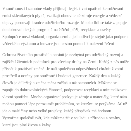
V současnosti i samotné vlády přijímají legislativní opatření ke snižování
emisí skleníkových plynů, vznikají obnovitelné zdroje energie a vědecké
objevy posouvají hranice udržitelného rozvoje. Mnoho lidí se také zapojuje
do dobrovolnických programů na čištění pláží, recyklace a osvěty.
Spolupráce mezi vládami, organizacemi a jednotlivci je stejně jako podpora
vědeckého výzkumu a inovace jsou cestou pomoci k nalezení řešení.
Ochrana životního prostředí a oceánů je nezbytná pro udržitelný rozvoj a
zajištění životních podmínek pro všechny druhy na Zemi. Každý z nás může
přispět k pozitivní změně. Je naší společnou odpovědností chránit životní
prostředí a oceány pro současné i budoucí generace. Každý den a každý
člověk je důležitý a změna měna začíná u nás samotných. Můžeme se
zapojit do dobrovolnických činností, podporovat recyklaci a minimalizovat
vlastní spotřebu. Mnoho organizací poskytuje zdroje a materiály, které nám
mohou pomoci lépe porozumět problémům, se kterými se potýkáme. Ať už
jde o malé činy nebo velké projekty, každý příspěvek má hodnotu.
Vytvořme společně svět, kde můžeme žít v souladu s přírodou a oceány,
které jsou plné života a krásy.