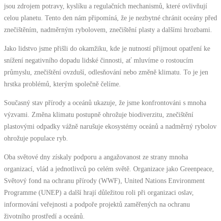
jsou zdrojem potravy, kyslíku a regulačních mechanismů, které ovlivňují
celou planetu. Tento den nám připomíná, že je nezbytné chránit oceány před
znečištěním, nadměrným rybolovem, znečištění plasty a dalšími hrozbami.
Jako lidstvo jsme přišli do okamžiku, kde je nutností přijmout opatření ke
snížení negativního dopadu lidské činnosti, ať mluvíme o rostoucím
průmyslu, znečištění ovzduší, odlesňování nebo změně klimatu. To je jen
hrstka problémů, kterým společně čelíme.
Současný stav přírody a oceánů ukazuje, že jsme konfrontováni s mnoha
výzvami. Změna klimatu postupně ohrožuje biodiverzitu, znečištění
plastovými odpadky vážně narušuje ekosystémy oceánů a nadměrný rybolov
ohrožuje populace ryb.
Oba světové dny získaly podporu a angažovanost ze strany mnoha
organizací, vlád a jednotlivců po celém světě. Organizace jako Greenpeace,
Světový fond na ochranu přírody (WWF), United Nations Environment
Programme (UNEP) a další hrají důležitou roli při organizaci oslav,
informování veřejnosti a podpoře projektů zaměřených na ochranu
životního prostředí a oceánů.