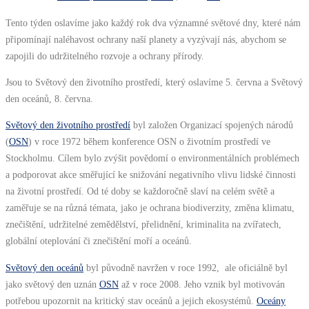
Tento týden oslavíme jako každý rok dva významné světové dny, které nám
připomínají naléhavost ochrany naší planety a vyzývají nás, abychom se
zapojili do udržitelného rozvoje a ochrany přírody.
Jsou to Světový den životního prostředí, který oslavíme 5. června a Světový
den oceánů, 8. června.
Světový den životního prostředí
byl založen Organizací spojených národů
(
OSN
) v roce 1972 během konference OSN o životním prostředí ve
Stockholmu. Cílem bylo zvýšit povědomí o environmentálních problémech
a podporovat akce směřující ke snižování negativního vlivu lidské činnosti
na životní prostředí. Od té doby se každoročně slaví na celém světě a
zaměřuje se na různá témata, jako je ochrana biodiverzity, změna klimatu,
znečištění, udržitelné zemědělství, přelidnění, kriminalita na zvířatech,
globální oteplování či znečištění moří a oceánů.
Světový den oceánů
byl původně navržen v roce 1992, ale oficiálně byl
jako světový den uznán
OSN
až v roce 2008. Jeho vznik byl motivován
potřebou upozornit na kritický stav oceánů a jejich ekosystémů.
Oceány