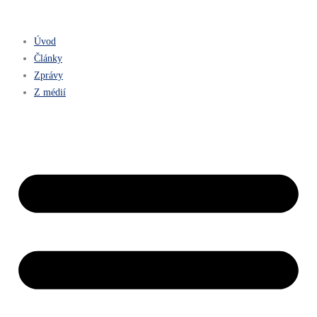
Úvod
Články
Zprávy
Z médií