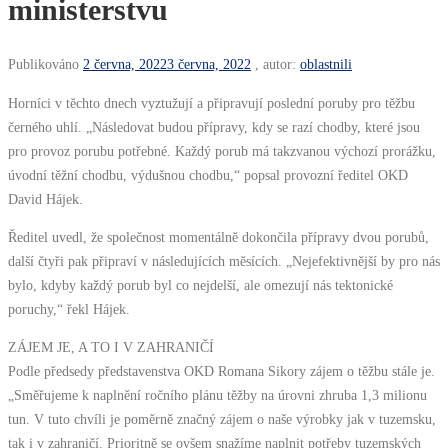
ministerstvu
Publikováno
2 června, 2022
3 června, 2022
, autor:
oblastnili
Horníci v těchto dnech vyztužují a připravují poslední poruby pro těžbu
černého uhlí. „Následovat budou přípravy, kdy se razí chodby, které jsou
pro provoz porubu potřebné. Každý porub má takzvanou výchozí prorážku,
úvodní těžní chodbu, výdušnou chodbu,“ popsal provozní ředitel OKD
David Hájek.
Ředitel uvedl, že společnost momentálně dokončila přípravy dvou porubů,
další čtyři pak připraví v následujících měsících. „Nejefektivnější by pro nás
bylo, kdyby každý porub byl co nejdelší, ale omezují nás tektonické
poruchy,“ řekl Hájek.
ZÁJEM JE, A TO I V ZAHRANIČÍ
Podle předsedy představenstva OKD Romana Sikory zájem o těžbu stále je.
„Směřujeme k naplnění ročního plánu těžby na úrovni zhruba 1,3 milionu
tun. V tuto chvíli je poměrně značný zájem o naše výrobky jak v tuzemsku,
tak i v zahraničí. Prioritně se ovšem snažíme naplnit potřeby tuzemských