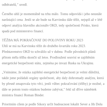
odběratelů,“ uvedl.
Černého uhlí je momentálně na trhu málo. Tomu odpovídá i jeho neustále
narůstající cena. Jestli se ale bude na Karvinsku dále těžit, nejspíš až v létě
odpoví analýza hlavního akcionáře OKD, tedy společnosti Prisko, která
spadá pod ministerstvo financí.
TĚŽBA MÁ POKRAČOVAT DO POLOVINY ROKU 2023
Uhlí se má na Karvinsku těžit do druhého kvartálu roku 2023.
Představenstvo OKD to schválilo už v dubnu. Podle původních plánů
přitom měla těžba skončit už letos. Prodloužení souvisí se zajištěním
energetické bezpečnosti státu, zejména po invazi Ruska na Ukrajinu.
„Vnímáme, že otázka zajištění energetické bezpečnosti je velmi důležitá,
takže jsme požádali orgány společnosti, aby daly dohromady analýzu, která
by přesně zmapovala tyto věci, jestli vůbec pokračování (těžby) je možné, a
dále se potom touto otázkou budeme zabývat,“ řekl už dříve náměstek
ministra financí Roman Binder.
Prioritním cílem je podle Sikory určit budoucnost lokalit Sever a Jih Dolu