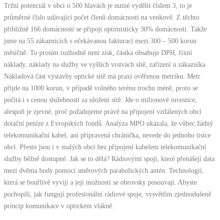
Tržní potenciál v obci o 500 hlavách je nutné vydělit číslem 3, to je
průměrné číslo udávající počet členů domácnosti na venkově. Z těchto
přibližně 166 domácností se připojí optimisticky 30% domácností. Takže
jsme na 55 zákaznících s očekávanou fakturací mezi 300 – 500 korun
měsíčně. To prosím rozhodně není zisk, částka obsahuje DPH, fixní
náklady, náklady na služby ve vyšších vrstvách sítě, zařízení u zákazníka.
Nákladová část výstavby optické sítě má praxí ověřenou metriku. Metr
přijde na 1000 korun, v případě volného terénu trochu méně, proto se
počítá i s cenou služebností za uložení sítě. Jde o milionové investice,
alespoň je zjevné, proč požadujeme právě na připojení vzdálených obcí
dotační peníze z Evropských fondů. Analýza MPO ukázala, že vůbec žádný
telekomunikační kabel, ani připravená chránička, nevede do jednoho tisíce
obcí. Přesto jsou i v malých obcí bez připojení kabelem telekomunikační
služby běžně dostupné. Jak se to dělá? Rádiovými spoji, které přenášejí data
mezi dvěma body pomocí směrových parabolických antén. Technologií,
která se bouřlivě vyvíjí a její možnosti se obrovsky posouvají. Abyste
pochopili, jak fungují profesionální rádiové spoje, vysvětlím zjednodušeně
princip komunikace v optickém vlákně.