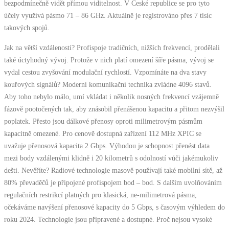
bezpodmínečně vidět přímou viditelnost. V České republice se pro tyto
účely využívá pásmo 71 – 86 GHz. Aktuálně je registrováno přes 7 tisíc
takových spojů.
Jak na větší vzdálenosti? Profispoje tradičních, nižších frekvencí, prodělali
také úctyhodný vývoj. Protože v nich platí omezení šíře pásma, vývoj se
vydal cestou zvyšování modulační rychlostí. Vzpomínáte na dva stavy
kouřových signálů? Moderní komunikační technika zvládne 4096 stavů.
Aby toho nebylo málo, umí vkládat i několik nosných frekvencí vzájemně
fázově pootočených tak, aby znásobil přenášenou kapacitu a přitom nezvýšil
poplatek. Přesto jsou dálkové přenosy oproti milimetrovým pásmům
kapacitně omezené. Pro cenově dostupná zařízení 112 MHz XPIC se
uvažuje přenosová kapacita 2 Gbps. Výhodou je schopnost přenést data
mezi body vzdálenými klidně i 20 kilometrů s odolností vůči jakémukoliv
dešti. Nevěříte? Radiové technologie masově používají také mobilní sítě, až
80% převaděčů je připojené profispojem bod – bod. S dalším uvolňováním
regulačních restrikcí platných pro klasická, ne-milimetrová pásma,
očekáváme navýšení přenosové kapacity do 5 Gbps, s časovým výhledem do
roku 2024. Technologie jsou připravené a dostupné. Proč nejsou vysoké