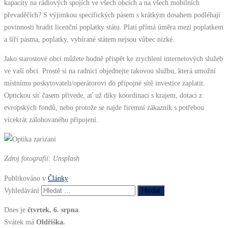
kapacity na rádiových spojích ve všech obcích a na všech mobilních
převaděčích? S výjimkou specifických pásem s krátkým dosahem podléhají
povinnosti hradit licenční poplatky státu. Platí přímá úměra mezi poplatkem
a šíří pásma, poplatky, vybírané státem nejsou vůbec nízké.
Jako starostové obcí můžete hodně přispět ke zrychlení internetových služeb
ve vaší obci. Prostě si na radnici objednejte takovou službu, která umožní
místnímu poskytovateli/operátorovi do přípojné sítě investice zaplatit.
Optickou síť časem přivede, ať už díky koordinaci s krajem, dotaci z
evropských fondů, nebo protože se najde firemní zákazník s potřebou
vícekrát zálohovaného připojení.
Zdroj fotografií: Unsplash
Publikováno v
Články
Vyhledávání
Dnes je
čtvrtek, 6. srpna
.
Svátek má
Oldřiška.