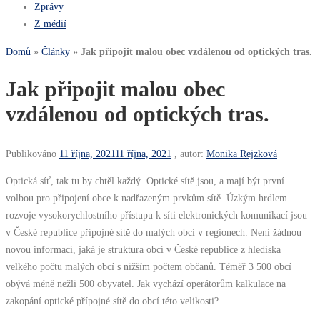
Zprávy
Z médií
Domů
»
Články
»
Jak připojit malou obec vzdálenou od optických tras.
Jak připojit malou obec
vzdálenou od optických tras.
Publikováno
11 října, 2021
11 října, 2021
, autor:
Monika Rejzková
Optická síť, tak tu by chtěl každý. Optické sítě jsou, a mají být první
volbou pro připojení obce k nadřazeným prvkům sítě. Úzkým hrdlem
rozvoje vysokorychlostního přístupu k síti elektronických komunikací jsou
v České republice přípojné sítě do malých obcí v regionech. Není žádnou
novou informací, jaká je struktura obcí v České republice z hlediska
velkého počtu malých obcí s nižším počtem občanů. Téměř 3 500 obcí
obývá méně nežli 500 obyvatel. Jak vychází operátorům kalkulace na
zakopání optické přípojné sítě do obcí této velikosti?