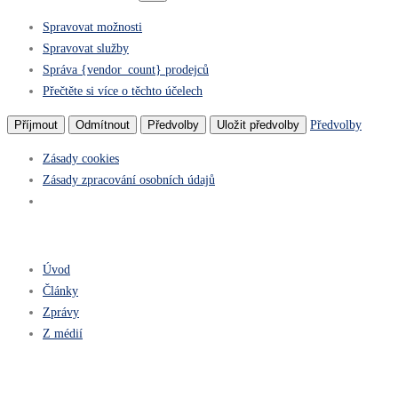
Spravovat možnosti
Spravovat služby
Správa {vendor_count} prodejců
Přečtěte si více o těchto účelech
Předvolby
Příjmout
Odmítnout
Předvolby
Uložit předvolby
Zásady cookies
Zásady zpracování osobních údajů
Úvod
Články
Zprávy
Z médií