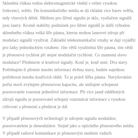
Skleněná vlákna vedou elektromagnetické vlnění s velmi vysokou
frekvencí, světlo. Do komunikačního média se dá vkládat více barev světla,
tedy vlnových délek. Médiem pro šíření signálu je sklo, vysílačem signálů
jsou lasery. Kromě stability podmínek pro šíření signálů je další výhodou
skleněného vlákna velká šíře pásma, kterou mohou laserové zdroje při
modulaci signálů využívat. Základní telekomunikační vztahy se dají vyjádřit
pro laiky jednoduchým vztahem: čím větší využitelná šíře pásma, tím větší
je přenosová rychlost při stejné modulační rychlosti. Co znamená slovo
modulace? Představte si kouřové signály. Kouř je, kouř není. Dva stavy.
Potřebujete-li přenést mnoho informací dvěma stavy, budete najednou
potřebovat mnoho kouřících ohňů. To je právě šířka pásma. Navyšováním
počtu stavů zvyšujete přenosovou kapacitu, ale snižujete schopnost
pozorovatele rozeznat jednotlivé informace. Při více jasně oddělených
zdrojů signálu je pozorovatel schopný rozeznávat informace s vysokou
citlivostí a přesností a předávat je dál.
V případě přenosových technologií je zdrojem signálu modulátor,
pozorovatelem je demodulátor. Stejně jako u optického přenosového média.
V případě radiové komunikace je přenosovým mediem vzduch.