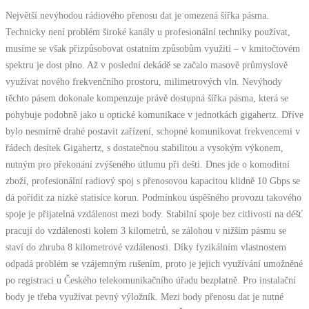
Největší nevýhodou rádiového přenosu dat je omezená šířka pásma.
Technicky není problém široké kanály u profesionální techniky používat,
musíme se však přizpůsobovat ostatním způsobům využití – v kmitočtovém
spektru je dost plno. Až v poslední dekádě se začalo masově průmyslově
využívat nového frekvenčního prostoru, milimetrových vln. Nevýhody
těchto pásem dokonale kompenzuje právě dostupná šířka pásma, která se
pohybuje podobně jako u optické komunikace v jednotkách gigahertz. Dříve
bylo nesmírně drahé postavit zařízení, schopné komunikovat frekvencemi v
řádech desítek Gigahertz, s dostatečnou stabilitou a vysokým výkonem,
nutným pro překonání zvýšeného útlumu při dešti. Dnes jde o komoditní
zboží, profesionální radiový spoj s přenosovou kapacitou klidně 10 Gbps se
dá pořídit za nízké statisíce korun. Podmínkou úspěšného provozu takového
spoje je přijatelná vzdálenost mezi body. Stabilní spoje bez citlivosti na déšť
pracují do vzdálenosti kolem 3 kilometrů, se zálohou v nižším pásmu se
staví do zhruba 8 kilometrové vzdálenosti. Díky fyzikálním vlastnostem
odpadá problém se vzájemným rušením, proto je jejich využívání umožněné
po registraci u Českého telekomunikačního úřadu bezplatně. Pro instalační
body je třeba využívat pevný výložník. Mezi body přenosu dat je nutné