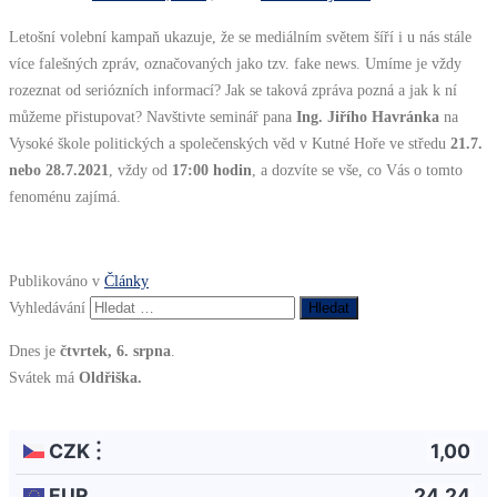
Letošní volební kampaň ukazuje, že se mediálním světem šíří i u nás stále
více falešných zpráv, označovaných jako tzv. fake news. Umíme je vždy
rozeznat od seriózních informací? Jak se taková zpráva pozná a jak k ní
můžeme přistupovat? Navštivte seminář pana
Ing. Jiřího Havránka
na
Vysoké škole politických a společenských věd v Kutné Hoře ve středu
21.7.
nebo 28.7.2021
, vždy od
17:00 hodin
, a dozvíte se vše, co Vás o tomto
fenoménu zajímá.
Publikováno v
Články
Vyhledávání
Dnes je
čtvrtek, 6. srpna
.
Svátek má
Oldřiška.