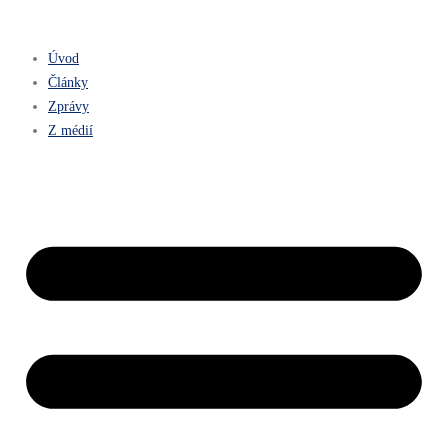
Úvod
Články
Zprávy
Z médií