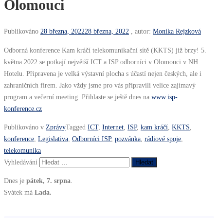
Olomouci
Publikováno
28 března, 2022
28 března, 2022
, autor:
Monika Rejzková
Odborná konference Kam kráčí telekomunikační sítě (KKTS) již brzy! 5.
května 2022 se potkají největší ICT a ISP odborníci v Olomouci v NH
Hotelu. Připravena je velká výstavní plocha s účastí nejen českých, ale i
zahraničních firem. Jako vždy jsme pro vás připravili velice zajímavý
program a večerní meeting. Přihlaste se ještě dnes na
www.isp-
konference.cz
Publikováno v
Zprávy
Tagged
ICT
,
Internet
,
ISP
,
kam kráčí
,
KKTS
,
konference
,
Legislativa
,
Odborníci ISP
,
pozvánka
,
rádiové spoje
,
telekomunika
Vyhledávání
Dnes je
pátek, 7. srpna
.
Svátek má
Lada.