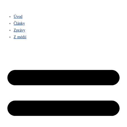
Úvod
Články
Zprávy
Z médií