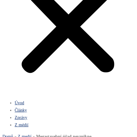
Úvod
Články
Zprávy
Z médií
Domů
»
Z medií
»
Megastavební úřad nevznikne