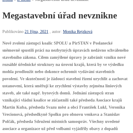
Megastavební úřad nevznikne
Publikováno
21 října, 2021
, autor:
Monika Rejzková
Nově zvolení zástupci koalic SPOLU a PirSTAN v Poslanecké
sněmovně spustili práci na nezbytných úpravách nedávno schváleného
stavebního zákona. Cílem zamýšlené úpravy je zabránit vzniku nové
rozsáhlé úřednické struktury na úrovni krajů, která by ve výsledku
mohla prodloužit nebo dokonce ochromit vydávání stavebních
povolení. Ve skutečnosti je žádoucí stavební řízení urychlit a zachovat
ustanovení, která směřují ke zrychlení výstavby zejména liniových
staveb, ale také např. bytových domů. Jednání zástupců stran
vznikající vládní koalice se zúčastnili také předseda Asociace krajů
Martin Kuba, předseda Svazu měst a obcí František Lukl, Veronika
Vrecionová, předsedkyně Spolku pro obnovu venkova a Stanislav
Polčák, předseda Sdružení místních samospráv. Všechny uvedené
asociace a organizace už před volbami vyjádřily obavy z dopadů