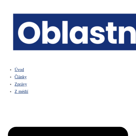
Úvod
Články
Zprávy
Z médií