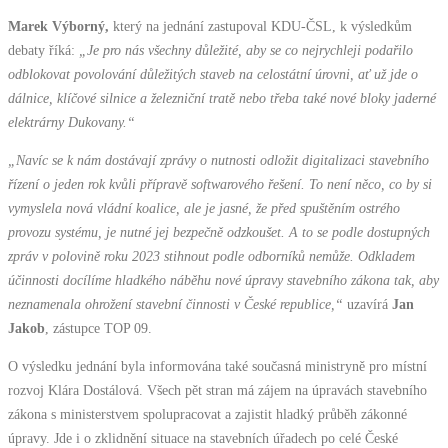
Marek Výborný,
který na jednání zastupoval KDU-ČSL, k výsledkům
debaty říká:
„Je pro nás všechny důležité, aby se co nejrychleji podařilo
odblokovat povolování důležitých staveb na celostátní úrovni, ať už jde o
dálnice, klíčové silnice a železniční tratě nebo třeba také nové bloky jaderné
elektrárny Dukovany.“
„Navíc se k nám dostávají zprávy o nutnosti odložit digitalizaci stavebního
řízení o jeden rok kvůli přípravě softwarového řešení. To není něco, co by si
vymyslela nová vládní koalice, ale je jasné, že před spuštěním ostrého
provozu systému, je nutné jej bezpečně odzkoušet. A to se podle dostupných
zpráv v polovině roku 2023 stihnout podle odborníků nemůže. Odkladem
účinnosti docílíme hladkého náběhu nové úpravy stavebního zákona tak, aby
neznamenala ohrožení stavební činnosti v České republice,“
uzavírá
Jan
Jakob
, zástupce TOP 09.
O výsledku jednání byla informována také současná ministryně pro místní
rozvoj Klára Dostálová. Všech pět stran má zájem na úpravách stavebního
zákona s ministerstvem spolupracovat a zajistit hladký průběh zákonné
úpravy. Jde i o zklidnění situace na stavebních úřadech po celé České