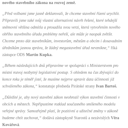
nového stavebního zákona na rozvoj země.
„Před volbami jsme jasně deklarovali, že chceme stavební řízení urychlit.
Připravili jsme také svůj vlastní alternativní návrh řešení, které tehdejší
sněmovní většina odmítla a prosadila svou verzi, která vytvořením nového
obřího stavebního úřadu problémy neřeší, ale může je naopak zvětšit.
Chceme proto dát stavebníkům, investorům, městům a obcím i dosavadním
úředníkům jasnou zprávu, že žádný megastavební úřad nevznikne,“
říká
zástupce ODS
Martin Kupka.
„Během následujících dnů připravíme ve spolupráci s Ministerstvem pro
místní rozvoj nezbytný legislativní postup. S ohledem na čas zbývající do
konce roku je téměř jisté, že musíme nejprve upravit data účinnosti již
schváleného zákona,“
konstatuje předseda Pirátské strany
Ivan Bartoš.
„Důležité je, aby nový stavební zákon neohrozil výkon stavební činnosti v
obcích a městech. Nepřipustíme rozklad současného smíšeného modelu
veřejné správy. Samozřejmě platí, že pozitivní a užitečné změny v zákoně
budeme chtít zachovat,“
dodává zástupkyně Starostů a nezávislých
Věra
Kovářová
.