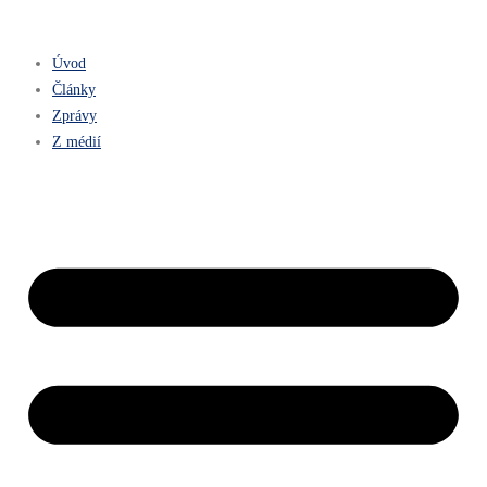
Úvod
Články
Zprávy
Z médií