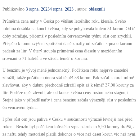
Publikováno
3 srpna, 2023
4 srpna, 2023
, autor:
oblastnili
Průměrná cena nafty v Česku po většinu letošního roku klesala. Svého
minima dosáhla na konci května, kdy se pohybovala kolem 31 korun. Od té
doby zdražuje, přičemž v posledním červencovém týdnu růst cen zrychlil.
Přispělo k tomu zvýšení spotřební daně z nafty od začátku srpna o korunu
padesát za litr. V úterý stoupla průměrná cena dieselu v mezidenním
srovnání o 71 haléřů a ve středu téměř o korunu.
U benzinu je vývoj méně jednoznačný. Počátkem roku nejprve znatelně
zdražil, takže počátkem února stál téměř 38 korun. Pak začal natural mírně
zlevňovat, aby v dubnu přechodně zdražil opět až k téměř 37,90 koruny za
litr. Posléze opět zlevnil, ale od konce května ceny rostou nebo stagnují.
Stejně jako v případě nafty i cena benzinu začala výrazněji růst v posledním
červencovém týdnu.
I přes růst cen jsou paliva v Česku v současnosti výrazně levnější než před
rokem. Benzin byl počátkem loňského srpna zhruba o 5,90 koruny dražší, a
za naftu tehdy motoristé platili dokonce o více než deset korun víc než nyní.