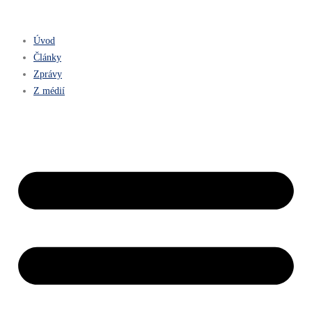
Úvod
Články
Zprávy
Z médií