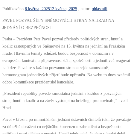
Publikováno
6 května, 2025
12 května, 2025
, autor:
oblastnili
PAVEL POZVAL ŠÉFY SNĚMOVNÍCH STRAN NA HRAD NA
JEDNÁNÍ O BEZPEČNOSTI
Praha – Prezident Petr Pavel pozval předsedy politických stran, hnutí a
koalic zastoupených ve Sněmovně na 15. května na jednání na Pražském
hradě. Hlavními tématy schůzek budou bezpečnost v domácím i v
evropském kontextu a připravenost státu, společnosti a jednotlivců reagovat
na krize. Pavel se s každou pozvanou stranou sejde samostatně,
harmonogram jednotlivých přijetí bude upřesněn. Na webu to dnes oznámil
odbor komunikace prezidentské kanceláře.
„Prezident republiky povede samostatná jednání s každou z pozvaných
stran, hnutí a koalic a na závěr vystoupí na briefingu pro novináře,“ uvedl
Hrad.
Pavel v březnu po mimořádném jednání ústavních činitelů řekl, že považuje
za důležité dosažení co nejširšího konsenzu u zahraniční a bezpečnostní
politiky i mezi vládou a opozicí. Uvedl tehdy také, že chce v brzké době