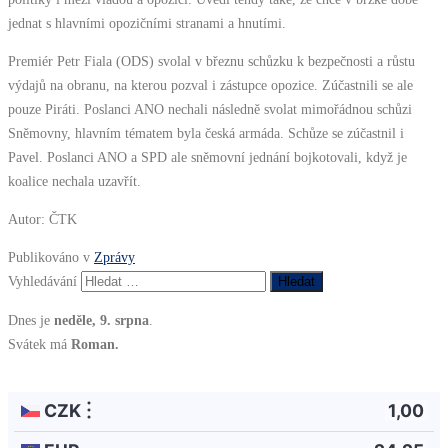
jednat s hlavními opozičními stranami a hnutími.
Premiér Petr Fiala (ODS) svolal v březnu schůzku k bezpečnosti a růstu
výdajů na obranu, na kterou pozval i zástupce opozice. Zúčastnili se ale
pouze Piráti. Poslanci ANO nechali následně svolat mimořádnou schůzi
Sněmovny, hlavním tématem byla česká armáda. Schůze se zúčastnil i
Pavel. Poslanci ANO a SPD ale sněmovní jednání bojkotovali, když je
koalice nechala uzavřít.
Autor: ČTK
Publikováno v
Zprávy
Vyhledávání
Dnes je
neděle, 9. srpna
.
Svátek má
Roman.