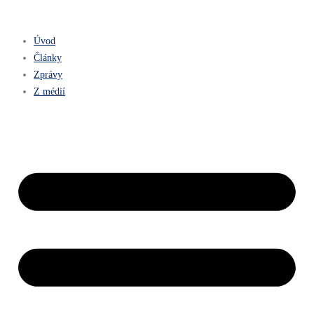
Úvod
Články
Zprávy
Z médií