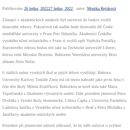
Publikováno
26 ledna, 2022
27 ledna, 2022
, autor:
Monika Rejzková
Zástupci v akademických senátech čtyř univerzit do funkce zvolili
dosavadní rektory. Pokračovat tak nadále bude dosavadní šéf České
zemědělské univerzity v Praze Petr Sklenička. Akademici Českého
vysokého učení technického v Praze si zvolili opět Vojtěcha Petráčka.
Staronového rektora budou mít také na Technické univerzitě Liberec,
kterou vede Miroslav Brzezina. Rektorem Veterinární univerzity Brno
zůstane Alois Nečas.
U dalších sedmi vysokých škol se jejich šéfové vystřídají. Rektora
Univerzity Karlovy Tomáše Zimu má od února nahradit jako první žena v
čele této školy Milena Králíčková. Rektorkou se nově stala také Maria
Topolčanská z Akademie výtvarných umění. Dále prezident jmenoval Petra
Dvořáka z Vysoké školy ekonomické, Libora Čapka z Univerzity Pardubice,
Ladislava Janíčka z Vysokého učení technického v Brně a Petra Michálka z
Janáčkovy akademie múzických umění.
Prezident při jmenování rektorů zdůraznil, že by měli usilovat o zvýšení