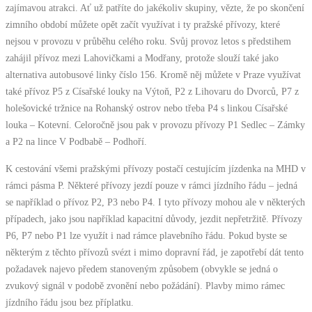
zajímavou atrakci. Ať už patříte do jakékoliv skupiny, vězte, že po skončení
zimního období můžete opět začít využívat i ty pražské přívozy, které
nejsou v provozu v průběhu celého roku. Svůj provoz letos s předstihem
zahájil přívoz mezi Lahovičkami a Modřany, protože slouží také jako
alternativa autobusové linky číslo 156. Kromě něj můžete v Praze využívat
také přívoz P5 z Císařské louky na Výtoň, P2 z Lihovaru do Dvorců, P7 z
holešovické tržnice na Rohanský ostrov nebo třeba P4 s linkou Císařské
louka – Kotevní. Celoročně jsou pak v provozu přívozy P1 Sedlec – Zámky
a P2 na lince V Podbabě – Podhoří.
K cestování všemi pražskými přívozy postačí cestujícím jízdenka na MHD v
rámci pásma P. Některé přívozy jezdí pouze v rámci jízdního řádu – jedná
se například o přívoz P2, P3 nebo P4. I tyto přívozy mohou ale v některých
případech, jako jsou například kapacitní důvody, jezdit nepřetržitě. Přívozy
P6, P7 nebo P1 lze využít i nad rámce plavebního řádu. Pokud byste se
některým z těchto přívozů svézt i mimo dopravní řád, je zapotřebí dát tento
požadavek najevo předem stanoveným způsobem (obvykle se jedná o
zvukový signál v podobě zvonění nebo požádání). Plavby mimo rámec
jízdního řádu jsou bez příplatku.