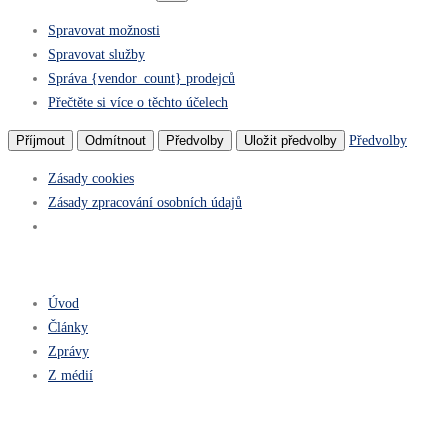
Spravovat možnosti
Spravovat služby
Správa {vendor_count} prodejců
Přečtěte si více o těchto účelech
Předvolby
Příjmout
Odmítnout
Předvolby
Uložit předvolby
Zásady cookies
Zásady zpracování osobních údajů
Úvod
Články
Zprávy
Z médií