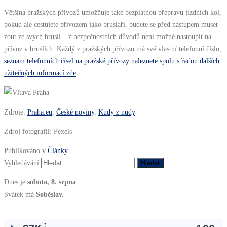
Většina pražských přívozů umožňuje také bezplatnou přepravu jízdních kol,
pokud ale cestujete přívozem jako bruslaři, budete se před nástupem muset
zout ze svých bruslí – z bezpečnostních důvodů není možné nastoupit na
přívoz v bruslích. Každý z pražských přívozů má své vlastní telefonní číslo,
seznam telefonních čísel na pražské přívozy naleznete spolu s řadou dalších
užitečných informací zde
.
Zdroje:
Praha.eu
,
České noviny
,
Kudy z nudy
Zdroj fotografií: Pexels
Publikováno v
Články
Vyhledávání
Dnes je
sobota, 8. srpna
.
Svátek má
Soběslav.