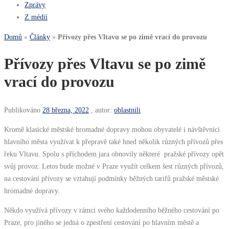
Zprávy
Z médií
Domů
»
Články
»
Přívozy přes Vltavu se po zimě vrací do provozu
Přívozy přes Vltavu se po zimě
vrací do provozu
Publikováno
28 března, 2022
, autor:
oblastnili
Kromě klasické městské hromadné dopravy mohou obyvatelé i návštěvníci
hlavního města využívat k přepravě také hned několik různých přívozů přes
řeku Vltavu. Spolu s příchodem jara obnovily některé pražské přívozy opět
svůj provoz. Letos bude možné v Praze využít celkem šest různých přívozů,
na cestování přívozy se vztahují podmínky běžných tarifů pražské městské
hromadné dopravy.
Někdo využívá přívozy v rámci svého každodenního běžného cestování po
Praze, pro jiného se jedná o zpestření cestování po hlavním městě a