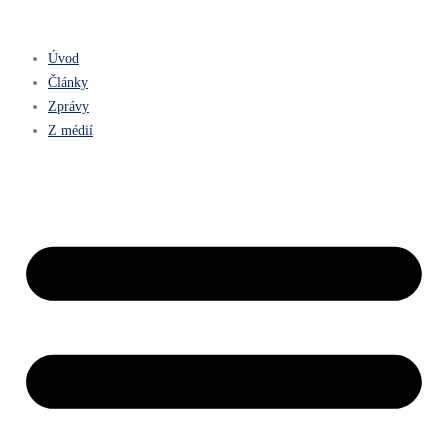
Úvod
Články
Zprávy
Z médií