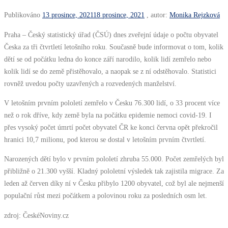
Publikováno
13 prosince, 2021
18 prosince, 2021
, autor:
Monika Rejzková
Praha – Český statistický úřad (ČSÚ) dnes zveřejní údaje o počtu obyvatel
Česka za tři čtvrtletí letošního roku. Současně bude informovat o tom, kolik
dětí se od počátku ledna do konce září narodilo, kolik lidí zemřelo nebo
kolik lidí se do země přistěhovalo, a naopak se z ní odstěhovalo. Statistici
rovněž uvedou počty uzavřených a rozvedených manželství.
V letošním prvním pololetí zemřelo v Česku 76.300 lidí, o 33 procent více
než o rok dříve, kdy země byla na počátku epidemie nemoci covid-19. I
přes vysoký počet úmrtí počet obyvatel ČR ke konci června opět překročil
hranici 10,7 milionu, pod kterou se dostal v letošním prvním čtvrtletí.
Narozených dětí bylo v prvním pololetí zhruba 55.000. Počet zemřelých byl
přibližně o 21.300 vyšší. Kladný pololetní výsledek tak zajistila migrace. Za
leden až červen díky ní v Česku přibylo 1200 obyvatel, což byl ale nejmenší
populační růst mezi počátkem a polovinou roku za posledních osm let.
zdroj: ČeskéNoviny.cz