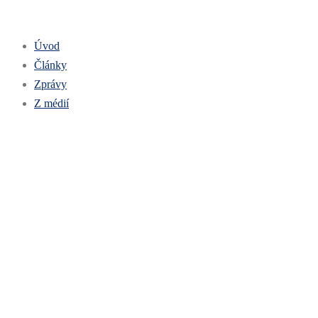
Úvod
Články
Zprávy
Z médií