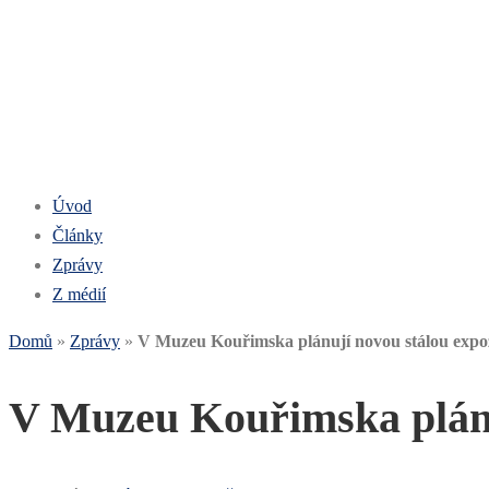
Úvod
Články
Zprávy
Z médií
Domů
»
Zprávy
»
V Muzeu Kouřimska plánují novou stálou expoz
V Muzeu Kouřimska plánuj