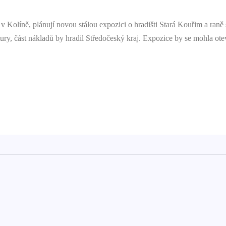
Kolíně, plánují novou stálou expozici o hradišti Stará Kouřim a ran
y, část nákladů by hradil Středočeský kraj. Expozice by se mohla otevř