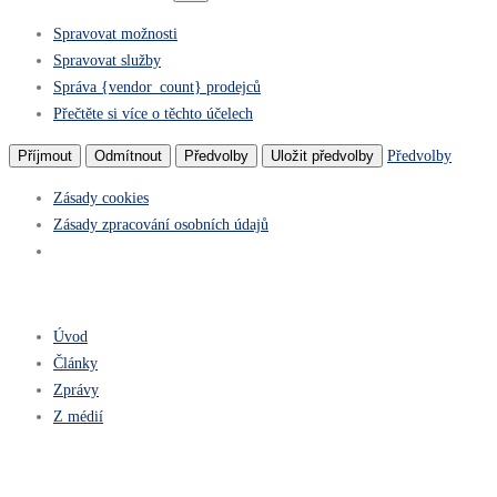
Spravovat možnosti
Spravovat služby
Správa {vendor_count} prodejců
Přečtěte si více o těchto účelech
Předvolby
Příjmout
Odmítnout
Předvolby
Uložit předvolby
Zásady cookies
Zásady zpracování osobních údajů
Úvod
Články
Zprávy
Z médií