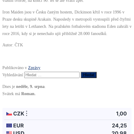
vlastní tvorbě, na konci 90. let se ale vrátil zpět.
Iron Maiden jsou v Česku častým hostem, Dickinson křtil v roce 1996 v
Praze desku skupině Arakain. Naposledy v metropoli vystoupili před čtyřmi
lety na letišti v Letňanech. Na pražském fotbalovém stadionu Eden zahráli v
roce 2016, kdy si je nenechalo ujít přibližně 28.000 fanoušků.
Autor: ČTK
Publikováno v
Zprávy
Vyhledávání
Dnes je
neděle, 9. srpna
.
Svátek má
Roman.