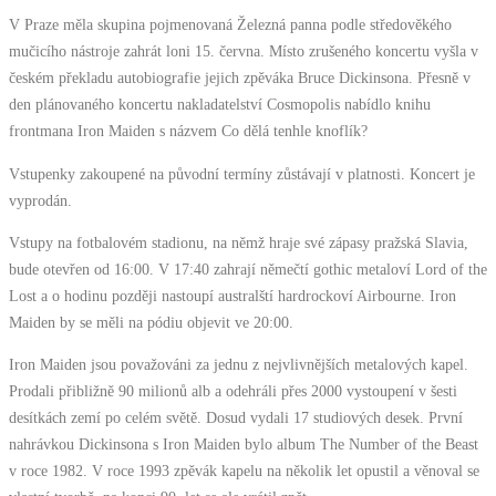
V Praze měla skupina pojmenovaná Železná panna podle středověkého
mučicího nástroje zahrát loni 15. června. Místo zrušeného koncertu vyšla v
českém překladu autobiografie jejich zpěváka Bruce Dickinsona. Přesně v
den plánovaného koncertu nakladatelství Cosmopolis nabídlo knihu
frontmana Iron Maiden s názvem Co dělá tenhle knoflík?
Vstupenky zakoupené na původní termíny zůstávají v platnosti. Koncert je
vyprodán.
Vstupy na fotbalovém stadionu, na němž hraje své zápasy pražská Slavia,
bude otevřen od 16:00. V 17:40 zahrají němečtí gothic metaloví Lord of the
Lost a o hodinu později nastoupí australští hardrockoví Airbourne. Iron
Maiden by se měli na pódiu objevit ve 20:00.
Iron Maiden jsou považováni za jednu z nejvlivnějších metalových kapel.
Prodali přibližně 90 milionů alb a odehráli přes 2000 vystoupení v šesti
desítkách zemí po celém světě. Dosud vydali 17 studiových desek. První
nahrávkou Dickinsona s Iron Maiden bylo album The Number of the Beast
v roce 1982. V roce 1993 zpěvák kapelu na několik let opustil a věnoval se