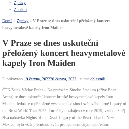
Zprávy
Z médií
Domů
»
Zprávy
»
V Praze se dnes uskuteční přeložený koncert
heavymetalové kapely Iron Maiden
V Praze se dnes uskuteční
přeložený koncert heavymetalové
kapely Iron Maiden
Publikováno
19 června, 2022
20 června, 2022
, autor:
oblastnili
ČTK/Šálek Václav Praha – Na pražském Sinobo Stadium (dříve Eden
Arena) se dnes uskuteční koncert britské heavymetalové kapely Iron
Maiden. Jedná se o přeložené vystoupení v rámci světového turné Legacy of
the Beast World Tour 2022. Turné bylo zahájeno v roce 2019, vznikla z něj
živá nahrávka Nights of the Dead, Legacy of the Beast: Live in New
Mexico, bylo však přerušeno kvůli protipandemickým opatřením.