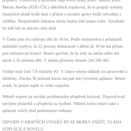
Marian Jurečka (KDU-ČSL) několikrát zopakoval, že se propojí systémy
finančních úřadů kvůli dani z příjmu a sociální správy kvůli odvodům z
výdělku. Neoprávněně získanou dávku budou lidé muset vrátit. Vymáhání
by měl mít na starosti celní úřad.
V Česku jsou dva miliony dětí do 18 let. Podle ministerstva z průzkumů
statistiků vyplývá, že 22 procent domácností s dětmi do 18 let má příjem
pod milionovou hranicí. Resort spočítal, že by tedy na dávku mělo mít
nárok 1,56 milionu dětí. V dubnu přídavky dostalo 264.500 dětí.
Výdaje mají činit 7,8 miliardy Kč. V částce nejsou náklady na zpracování a
úředníky. Zhruba 30 milionů korun má pak stát vytvoření aplikace. Resort
uvádí, že peníze najde ve svém rozpočtu.
Někteří experti na sociální problematiku příspěvek kritizují. Doporučovali
navýšení přídavků a příspěvků na bydlení. Někteří kritici mluví také o
uplácení voličů před podzimními volbami.
ODVODY U KRATŠÍCH ÚVAZKŮ BY SE MOHLY SNÍŽIT, VLÁDA
SCHVÁLILA NOVELU