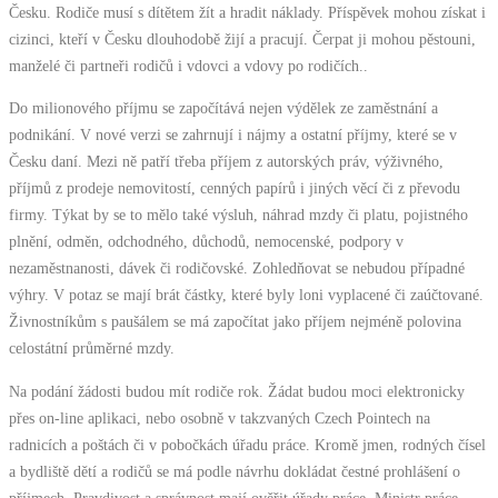
Česku. Rodiče musí s dítětem žít a hradit náklady. Příspěvek mohou získat i
cizinci, kteří v Česku dlouhodobě žijí a pracují. Čerpat ji mohou pěstouni,
manželé či partneři rodičů i vdovci a vdovy po rodičích..
Do milionového příjmu se započítává nejen výdělek ze zaměstnání a
podnikání. V nové verzi se zahrnují i nájmy a ostatní příjmy, které se v
Česku daní. Mezi ně patří třeba příjem z autorských práv, výživného,
příjmů z prodeje nemovitostí, cenných papírů i jiných věcí či z převodu
firmy. Týkat by se to mělo také výsluh, náhrad mzdy či platu, pojistného
plnění, odměn, odchodného, důchodů, nemocenské, podpory v
nezaměstnanosti, dávek či rodičovské. Zohledňovat se nebudou případné
výhry. V potaz se mají brát částky, které byly loni vyplacené či zaúčtované.
Živnostníkům s paušálem se má započítat jako příjem nejméně polovina
celostátní průměrné mzdy.
Na podání žádosti budou mít rodiče rok. Žádat budou moci elektronicky
přes on-line aplikaci, nebo osobně v takzvaných Czech Pointech na
radnicích a poštách či v pobočkách úřadu práce. Kromě jmen, rodných čísel
a bydliště dětí a rodičů se má podle návrhu dokládat čestné prohlášení o
příjmech. Pravdivost a správnost mají ověřit úřady práce. Ministr práce