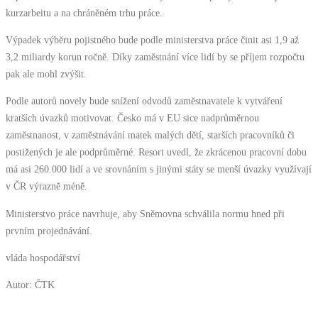
kurzarbeitu a na chráněném trhu práce.
Výpadek výběru pojistného bude podle ministerstva práce činit asi 1,9 až
3,2 miliardy korun ročně. Díky zaměstnání více lidí by se příjem rozpočtu
pak ale mohl zvýšit.
Podle autorů novely bude snížení odvodů zaměstnavatele k vytváření
kratších úvazků motivovat. Česko má v EU sice nadprůměrnou
zaměstnanost, v zaměstnávání matek malých dětí, starších pracovníků či
postižených je ale podprůměrné. Resort uvedl, že zkrácenou pracovní dobu
má asi 260.000 lidí a ve srovnáním s jinými státy se menší úvazky využívají
v ČR výrazně méně.
Ministerstvo práce navrhuje, aby Sněmovna schválila normu hned při
prvním projednávání.
vláda hospodářství
Autor: ČTK