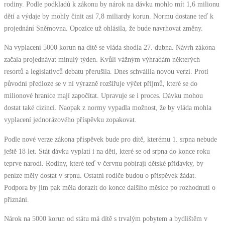
rodiny. Podle podkladů k zákonu by nárok na dávku mohlo mít 1,6 milionu
dětí a výdaje by mohly činit asi 7,8 miliardy korun. Normu dostane teď k
projednání Sněmovna. Opozice už ohlásila, že bude navrhovat změny.
Na vyplacení 5000 korun na dítě se vláda shodla 27. dubna. Návrh zákona
začala projednávat minulý týden. Kvůli vážným výhradám některých
resortů a legislativců debatu přerušila. Dnes schválila novou verzi. Proti
původní předloze se v ní výrazně rozšiřuje výčet příjmů, které se do
milionové hranice mají započítat. Upravuje se i proces. Dávku mohou
dostat také cizinci. Naopak z normy vypadla možnost, že by vláda mohla
vyplacení jednorázového příspěvku zopakovat.
Podle nové verze zákona příspěvek bude pro dítě, kterému 1. srpna nebude
ještě 18 let. Stát dávku vyplatí i na děti, které se od srpna do konce roku
teprve narodí. Rodiny, které teď v červnu pobírají dětské přídavky, by
peníze měly dostat v srpnu. Ostatní rodiče budou o příspěvek žádat.
Podpora by jim pak měla dorazit do konce dalšího měsíce po rozhodnutí o
přiznání.
Nárok na 5000 korun od státu má dítě s trvalým pobytem a bydlištěm v