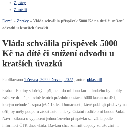
Zprávy
Z médií
Domů
»
Zprávy
»
Vláda schválila příspěvek 5000 Kč na dítě či snížení
odvodů u kratších úvazků
Vláda schválila příspěvek 5000
Kč na dítě či snížení odvodů u
kratších úvazků
Publikováno
1 června, 2022
2 června, 2022
, autor:
oblastnili
Praha – Rodiny s loňským příjmem do milionu korun hrubého by mohly
začít ve druhé polovině letních prázdnin dostávat 5000 korun na děti,
kterým nebude 1. srpna ještě 18 let. Domácnosti, které pobírají přídavky na
děti, by měly podporu získat automaticky. Ostatní rodiče o ni budou žádat.
Návrh zákona o vyplacení jednorázového příspěvku schválila podle
informací ČTK dnes vláda. Dávkou chce zmírnit dopady zdražování na