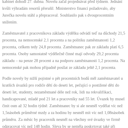
kabinet dohodl 27. dubna. Novelu začal projednávat před týdnem. Jednání
kvůli výhradám resortů přerušil. Ministerstvo financí požadovalo, aby
Jurečka novelu stáhl a přepracoval. Souhlasilo pak s dvouprocentním
snížením.
Zaměstnavatel z pracovníkova základu výdělku odvádí teď na důchody 21,5
procenta, na nemocenské 2,1 procenta a na politiku zaměstnanosti 1,2
procenta, celkem tedy 24,8 procenta. Zaměstnanec pak ze základu platí 6,5
procenta. Osoby samostatně výdělečně činné mají odvody 29,2 procenta
základu – na penze 28 procent a na podporu zaměstnanosti 1,2 procenta. Na
nemocenské pak mohou případně posílat ze základu ještě 2,1 procenta.
Podle novely by nižší pojistné o pět procentních bodů měl zaměstnavatel u
kratších úvazků pro rodiče dětí do deseti let, pečující o postižené děti do
deseti let, studenty, nezaměstnané déle než rok, lidi na rekvalifikaci,
handicapované, mladé pod 21 let a pracovníky nad 55 let. Úvazek by musel
činit osm až 32 hodin týdně. Zaměstnanec by si ale nesměl vydělat víc než
1,5násobek průměrné mzdy a za hodinu by nesměl mít víc než 1,08násobek
průměru. Za měsíc by pracovník nesměl na všechny své úvazky ve firmě
odpracovat víc než 148 hodin. Sleva by se neměla poskytovat také při