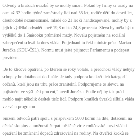
Odvody u kratších úvazků by se mohly snížit. Pokud by firmy či úřady na
osm až 32 hodin týdně zaměstnaly lidi nad 55 let, rodiče dětí do deseti let,
dlouhodobě nezaměstnané, mladé do 21 let či handicapované, mohly by z
jejich výdělků odvádět nově 19,8 místo 24,8 procenta. Sleva by měla být u
výdělků do 1,5násobku průměrné mzdy. Novelu pojistném na sociální
zabezpečení schválila dnes vláda. Po jednání to řekl ministr práce Marian
Jurečka (KDU-ČSL). Normu musí ještě přijmout Parlamentu a podepsat
prezident.
„Je to klíčové opatření, po kterém se roky volalo, a předchozí vlády nebyly
schopny ho dotáhnout do finále. Je tady podpora konkrétních kategorií
občanů, kteří jsou na trhu práce zranitelní. Podporujeme to slevou na
pojistném ve výši pěti procent,“ uvedl Jurečka. Podle něj by tak práci
mohlo najít několik desítek tisíc lidí. Podporu kratších úvazků slíbila vláda
ve svém programu.
Snížení odvodů patří spolu s příspěvkem 5000 korun na dítě, dotacemi na
dětské skupiny a možností čerpat měsíčně víc z rodičovské mezi vládní
opatření ke zmírnění dopadů zdražování na rodiny. Na čtveřici kroků se