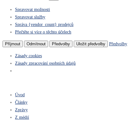
Spravovat možnosti
Spravovat služby
Správa {vendor_count} prodejců
Přečtěte si více o těchto účelech
Předvolby
Příjmout
Odmítnout
Předvolby
Uložit předvolby
Zásady cookies
Zásady zpracování osobních údajů
Úvod
Články
Zprávy
Z médií