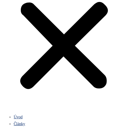
Úvod
Články