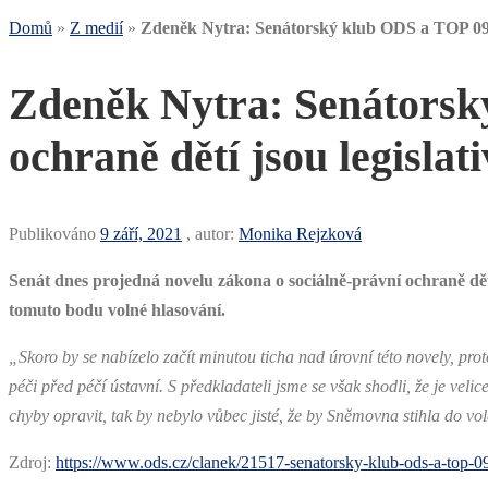
Domů
»
Z medií
»
Zdeněk Nytra: Senátorský klub ODS a TOP 09: V
Zdeněk Nytra: Senátorský
ochraně dětí jsou legislat
Publikováno
9 září, 2021
, autor:
Monika Rejzková
Senát dnes projedná novelu zákona o sociálně-právní ochraně dě
tomuto bodu volné hlasování.
„Skoro by se nabízelo začít minutou ticha nad úrovní této novely, pro
péči před péčí ústavní. S předkladateli jsme se však shodli, že je ve
chyby opravit, tak by nebylo vůbec jisté, že by Sněmovna stihla do vol
Zdroj:
https://www.ods.cz/clanek/21517-senatorsky-klub-ods-a-top-09