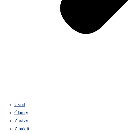
Úvod
Články
Zprávy
Z médií