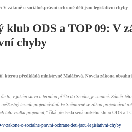
 zákoně o sociálně-právní ochraně dětí jsou legislativní chyby
 klub ODS a TOP 09: V zá
ivní chyby
tí, kterou předkládá ministryně Maláčová. Novela zákona obsahuj
tože to, v jakém stavu a termínu přišla do Senátu, je smutné. Záměr tét
lice nešťastný termín projednávání. Ve Sněmovně se zákon projednával ro
eb tuto vratku projednat,“
říká předseda senátorského klubu ODS a T
-v-zakone-o-socialne-pravni-ochrane-deti-jsou-legislativni-chyby