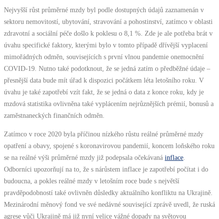
Nejvyšší růst průměrné mzdy byl podle dostupných údajů zaznamenán v
sektoru nemovitostí, ubytování, stravování a pohostinství, zatímco v oblasti
zdravotní a sociální péče došlo k poklesu o 8,1 %. Zde je ale potřeba brát v
úvahu specifické faktory, kterými bylo v tomto případě dřívější vyplacení
mimořádných odměn, souvisejících s první vlnou pandemie onemocnění
COVID-19. Nutno také podotknout, že se jedná zatím o předběžné údaje –
přesnější data bude mít úřad k dispozici počátkem léta letošního roku. V
úvahu je také zapotřebí vzít fakt, že se jedná o data z konce roku, kdy je
mzdová statistika ovlivněna také vyplácením nejrůznějších prémií, bonusů a
zaměstnaneckých finančních odměn.
Zatímco v roce 2020 byla příčinou nízkého růstu reálné průměrné mzdy
opatření a obavy, spojené s koronavirovou pandemií, koncem loňského roku
se na reálné výši průměrné mzdy již podepsala očekávaná
inflace
.
Odborníci upozorňují na to, že s nárůstem inflace je zapotřebí počítat i do
budoucna, a pokles reálné mzdy v letošním roce bude s největší
pravděpodobností také ovlivněn důsledky aktuálního konfliktu na Ukrajině.
Mezinárodní měnový fond ve své nedávné související zprávě uvedl, že ruská
agrese vůči Ukrajině má již nyní velice vážné dopady na světovou