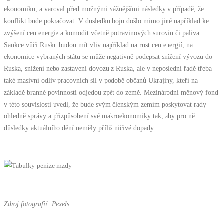
ekonomiku, a varoval před možnými vážnějšími následky v případě, že
konflikt bude pokračovat. V důsledku bojů došlo mimo jiné například ke
zvýšení cen energie a komodit včetně potravinových surovin či paliva.
Sankce vůči Rusku budou mít vliv například na růst cen energií, na
ekonomice vybraných států se může negativně podepsat snížení vývozu do
Ruska, snížení nebo zastavení dovozu z Ruska, ale v neposlední řadě třeba
také masivní odliv pracovních sil v podobě občanů Ukrajiny, kteří na
základě branné povinnosti odjedou zpět do země. Mezinárodní měnový fond
v této souvislosti uvedl, že bude svým členským zemím poskytovat rady
ohledně správy a přizpůsobení své makroekonomiky tak, aby pro ně
důsledky aktuálního dění neměly příliš ničivé dopady.
Zdroj fotografií: Pexels