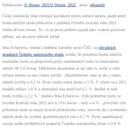
Publikováno
11 března, 2022
11 března, 2022
, autor:
oblastnili
Český statistický úřad zveřejnil počátkem tohoto měsíce zprávu, podle které
hrubá měsíční mzda překročila v průběhu čtvrtého kvartálu roku 2021
částku 40 tisíc korun. To, co na první pohled vypadá jako veskrze pozitivní
sdělení, má ale hned několik háčků.
Jitka Erhartová, vedoucí oddělení statistiky práce ČSÚ, na
oficiálních
stránkách Českého statistického úřadu
uvedla, že průměrná hrubá měsíční
nominální mzda na přepočtené počty zaměstnanců činila ve sledovaném
období 40 135 korun. Důležitým ukazatelem je ale také to, kolik si toho
občané mohou za tuto částku pořídit. „Spotřebitelské ceny se ale v tomto
období zvýšily o 6,1 %. Proto mzda reálně klesla o 2 %. V celém roce 2021
dosáhla inflace 3,8 % a nominální růst mezd byl 6,1 %. Reálně se tedy
mzda zvýšila o 2,2 %,“ dodává Jitka Erhartová. Výše průměrné mzdy ve
čtvrtém kvartále roku 2021 sice o 1551 korun – tedy o 4 % – převýšila výši
průměrné mzdy za stejný kvartál předchozího roku, zároveň ale v uvedeném
období došlo ke zvýšení spotřebitelských cen o 6,1 %. Počet zaměstnanců
vzrostl podle předběžných propočtů Českého statistického úřadu o 0,8 %.