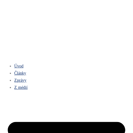
Úvod
Články
Zprávy
Z médií