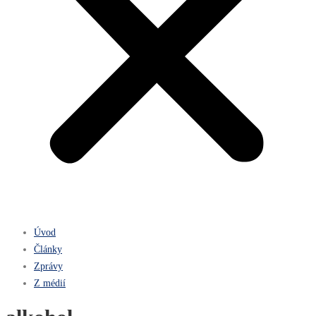
Úvod
Články
Zprávy
Z médií