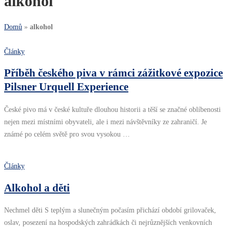
alkohol
Domů
»
alkohol
Články
Příběh českého piva v rámci zážitkové expozice
Pilsner Urquell Experience
České pivo má v české kultuře dlouhou historii a těší se značné oblíbenosti
nejen mezi místními obyvateli, ale i mezi návštěvníky ze zahraničí. Je
známé po celém světě pro svou vysokou …
Články
Alkohol a děti
Nechmel děti S teplým a slunečným počasím přichází období grilovaček,
oslav, posezení na hospodských zahrádkách či nejrůznějších venkovních