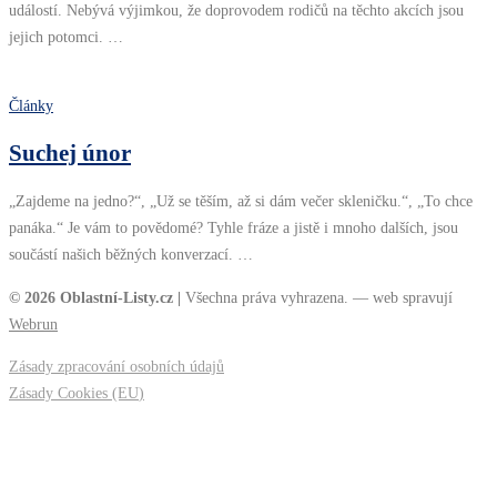
událostí. Nebývá výjimkou, že doprovodem rodičů na těchto akcích jsou
jejich potomci. …
Články
Suchej únor
„Zajdeme na jedno?“, „Už se těším, až si dám večer skleničku.“, „To chce
panáka.“ Je vám to povědomé? Tyhle fráze a jistě i mnoho dalších, jsou
součástí našich běžných konverzací. …
© 2026 Oblastní-Listy.cz |
Všechna práva vyhrazena. — web spravují
Webrun
Zásady zpracování osobních údajů
Zásady Cookies (EU
)